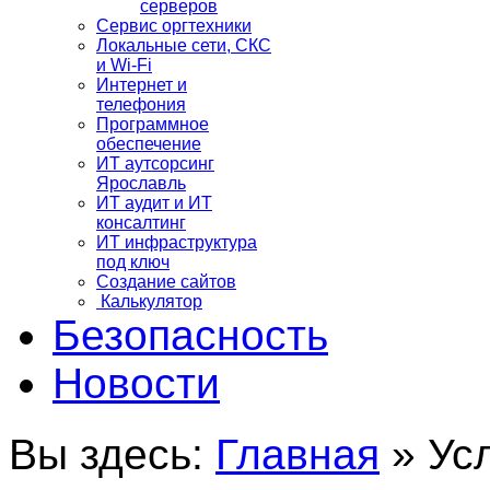
серверов
Сервис оргтехники
Локальные сети, СКС
и Wi-Fi
Интернет и
телефония
Программное
обеспечение
ИТ аутсорсинг
Ярославль
ИТ аудит и ИТ
консалтинг
ИТ инфраструктура
под ключ
Создание сайтов
Калькулятор
Безопасность
Новости
Вы здесь:
Главная
»
Ус