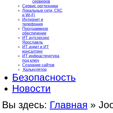
серверов
Сервис оргтехники
Локальные сети, СКС
и Wi-Fi
Интернет и
телефония
Программное
обеспечение
ИТ аутсорсинг
Ярославль
ИТ аудит и ИТ
консалтинг
ИТ инфраструктура
под ключ
Создание сайтов
Калькулятор
Безопасность
Новости
Вы здесь:
Главная
»
Joo