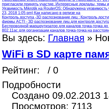
пригласили принять участие. Интересные доклады, темы и
Уязвимость Mikrotik на RouterOS
: Обнаружена уязвимость 
23, 2018 1:05 pm) Как написано в релизе на
Контроль доступа -3D распознование лиц
: Контроль дост
фирмы ACTI - 3D распознование лиц для контроля досту
Беспроводной маршрутизатор для каналов точка-точка до 
802.11ac для организации каналов точка-точка на расстоя
Вы здесь:
Главная
»
Но
WiFi в SD карте пам
Рейтинг:
/ 0
Подробности
Создано 09.02.2013 1
Просмотров: 7113