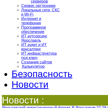
серверов
Сервис оргтехники
Локальные сети, СКС
и Wi-Fi
Интернет и
телефония
Программное
обеспечение
ИТ аутсорсинг
Ярославль
ИТ аудит и ИТ
консалтинг
ИТ инфраструктура
под ключ
Создание сайтов
Калькулятор
Безопасность
Новости
Новости :
Ярославский инвестиционный форум
: В Ярославле 27-28